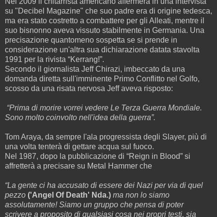
Nel 2009 il chitarrista americano affermerà in una intervista
su "Decibel Magazine" che suo padre era di origine tedesca,
ma era stato costretto a combattere per gli Alleati, mentre il
suo bisnonno aveva vissuto stabilmente in Germania. Una
precisazione quantomeno sospetta se si prende in
considerazione un'altra sua dichiarazione datata stavolta
1991 per la rivista “Kerrang!”.
Secondo il giornalista Jeff Chirazi, imbeccato da una
domanda diretta sull'imminente Primo Conflitto nel Golfo,
scosso da una risata nervosa Jeff aveva risposto:
“Prima di morire vorrei vedere Le Terza Guerra Mondiale.
Sono molto coinvolto nell'idea della guerra”.
Tom Araya, da sempre l'ala progressista degli Slayer, più di
una volta tenterà di gettare acqua sul fuoco.
Nel 1987, dopo la pubblicazione di “Reign in Blood” si
affretterà a precisare su Metal Hammer che
“La gente ci ha accusato di essere dei Nazi per via di quel
pezzo
('Angel Of Death' Nda.)
ma non lo siamo
assolutamente! Siamo un gruppo che pensa di poter
scrivere a proposito di qualsiasi cosa nei propri testi, sia