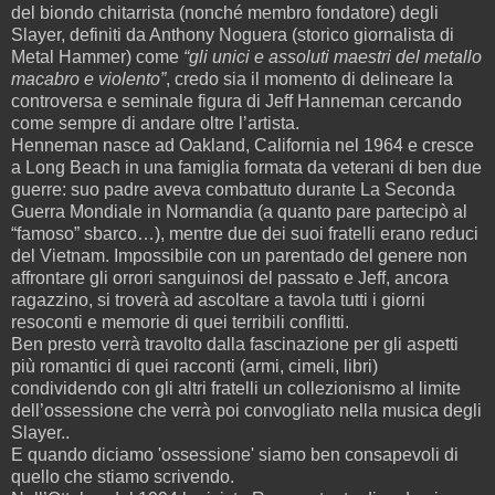
del biondo chitarrista (nonché membro fondatore) degli
Slayer, definiti da Anthony Noguera (storico giornalista di
Metal Hammer) come
“gli unici e assoluti maestri del metallo
macabro e violento”
, credo sia il momento di delineare la
controversa e seminale figura di Jeff Hanneman cercando
come sempre di andare oltre l’artista.
Henneman nasce ad Oakland, California nel 1964 e cresce
a Long Beach in una famiglia formata da veterani di ben due
guerre: suo padre aveva combattuto durante La Seconda
Guerra Mondiale in Normandia (a quanto pare partecipò al
“famoso” sbarco…), mentre due dei suoi fratelli erano reduci
del Vietnam. Impossibile con un parentado del genere non
affrontare gli orrori sanguinosi del passato e Jeff, ancora
ragazzino, si troverà ad ascoltare a tavola tutti i giorni
resoconti e memorie di quei terribili conflitti.
Ben presto verrà travolto dalla fascinazione per gli aspetti
più romantici di quei racconti (armi, cimeli, libri)
condividendo con gli altri fratelli un collezionismo al limite
dell’ossessione che verrà poi convogliato nella musica degli
Slayer..
E quando diciamo 'ossessione' siamo ben consapevoli di
quello che stiamo scrivendo.