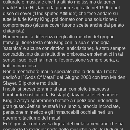
culturale e musicale che ha attinto moltissimo da generi
quali Punk e Hc, tanto da proporre agli altri nel 1996 quel
disco di cover ('Undisputed Attitude') che fece andare su
tutte le furie Kerry King, poi domato con una soluzione di
compromesso (alcune cover furono scelte anche dal pelato
chitarrista).
Hannemann, a differenza degli altri membri del gruppo
(forse gli tiene testa solo King con la sua simbologia
'satanica' e alcune convinzioni anticristiane), è stato sempre
contraddistinto da un'attitudine ombrosa: emblematici in tal
senso i suoi occhiali neri e l'espressione sempre seria, a
tratti minacciosa.
Non dimenticherò mai lo speciale che la defunta Tmc tv
dedicò al "Gods Of Metal" del Giugno 2000 con Iron Maiden,
Slayer, Slipknot e molti altri.
I nostri si presenteranno al gran completo (mancava
Lombardo sostituito da Bostaph) davanti alle telecamere.
King e Araya spareranno battute a ripetizione, ridendo di
gran gusto. Jeff se ne starà in silenzio, braccia incrociate,
pantalone mimetico e gli immancabili occhiali neri: un
guerriero taciturno del metal!
Ed è questa controversa figura del metal americano che ha
composto la maggior parte delle musiche e dei testi di quel