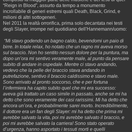
“Reign in Blood”, assurto da tempo a monumento
incrollabile di generi estremi quali Death, Black, Grind, e
milioni di altri sottogeneri.
Nel 2011 la realtà orrorifica, prima solo decantata nei testi
degli Slayer, irrompe nel quotidiano dell'Hannemann/uomo:
“Mi stavo godendo un bagno caldo, bevendomi un paio di
birre. In totale relax, ho notato che un ragno mi aveva morso
sul braccio. Non ho sentito nessun dolore per la puntura, ma
dopo un’ora mi sentivo veramente male, al punto da pensare
subito di andare in ospedale. Mentre ci stavo andando,
vedevo che la pelle del braccio stava andando in
putrefazione, sentivo il braccio caldissimo e stavo male.
Sono arrivato al pronto soccorso, che e per fortuna
l’infermiera ha capito subito quel che mi era successo:
aveva già trattato un caso simile in passato, anche se mi ha
detto che sono veramente dei casi rarissimi. Mi ha detto che
ancora un’ora, e probabilmente sarei morto. Incredibilmente,
il dottore era un fan degli Slayer: mi ha detto che prima mi
avrebbe salvato la vita, poi mi avrebbe salvato il braccio, e
poi mi avrebbe salvato la carriera! Sono stato operato
d’urgenza, hanno asportato i tessuti morti e quelli