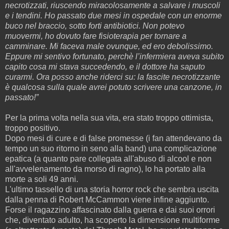
necrotizzati, riuscendo miracolosamente a salvare i muscoli
e i tendini. Ho passato due mesi in ospedale con un enorme
buco nel braccio, sotto forti antibiotici. Non potevo
muovermi, ho dovuto fare fisioterapia per tornare a
camminare. Mi faceva male ovunque, ed ero debolissimo.
Eppure mi sentivo fortunato, perchè l’infermiera aveva subito
capito cosa mi stava succedendo, e il dottore ha saputo
curarmi. Ora posso anche riderci su: la fascite necrotizzante
è qualcosa sulla quale avrei potuto scrivere una canzone, in
passato!”
Per la prima volta nella sua vita, era stato troppo ottimista,
troppo positivo.
Dopo mesi di cure e di false promesse (i fan attendevano da
tempo un suo ritorno in seno alla band) una complicazione
epatica (a quanto pare collegata all'abuso di alcool e non
all'avvelenamento da morso di ragno), lo ha portato alla
morte a soli 49 anni.
L'ultimo tassello di una storia horror rock che sembra uscita
dalla penna di Robert McCammon viene infine aggiunto.
Forse il ragazzino affascinato dalla guerra e dai suoi orrori
che, diventato adulto, ha scoperto la dimensione multiforme